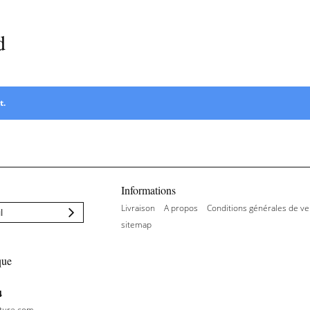
d
Tampon buvard
t.
Informations
Livraison
A propos
Conditions générales de ve
sitemap
que
4
iture.com