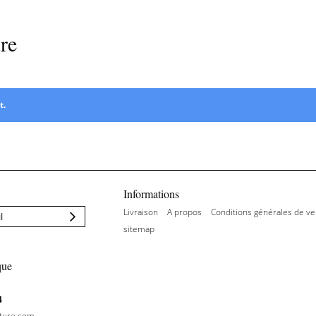
ure
Coffret d'écriture
t.
Informations
Livraison
A propos
Conditions générales de ve
sitemap
que
4
iture.com