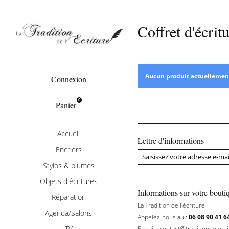
Coffret d'écrit
Objets d'écritures
Aucun produit actuellemen
Connexion
0
Panier
Accueil
Lettre d'informations
Encriers
Stylos & plumes
Objets d'écritures
Informations sur votre bouti
Réparation
La Tradition de l'écriture
Agenda/Salons
Appelez-nous au :
06 08 90 41 6
TV
E-mail :
contact@traditiondelecr