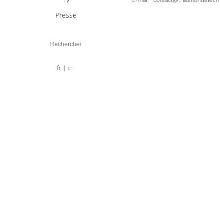
Presse
fr
en