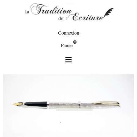
Connexion
0
Panier
Stylos & plumes
Stylo plume CF Waterman en argent
massif